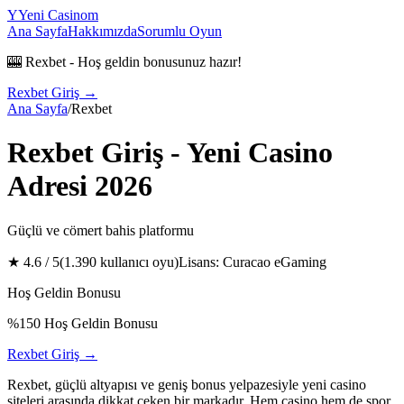
Y
Yeni Casinom
Ana Sayfa
Hakkımızda
Sorumlu Oyun
🎰
Rexbet
- Hoş geldin bonusunuz hazır!
Rexbet
Giriş →
Ana Sayfa
/
Rexbet
Rexbet
Giriş - Yeni Casino
Adresi 2026
Güçlü ve cömert bahis platformu
★
4.6
/ 5
(
1.390
kullanıcı oyu)
Lisans:
Curacao eGaming
Hoş Geldin Bonusu
%150 Hoş Geldin Bonusu
Rexbet
Giriş →
Rexbet, güçlü altyapısı ve geniş bonus yelpazesiyle yeni casino
siteleri arasında dikkat çeken bir markadır. Hem casino hem de spor