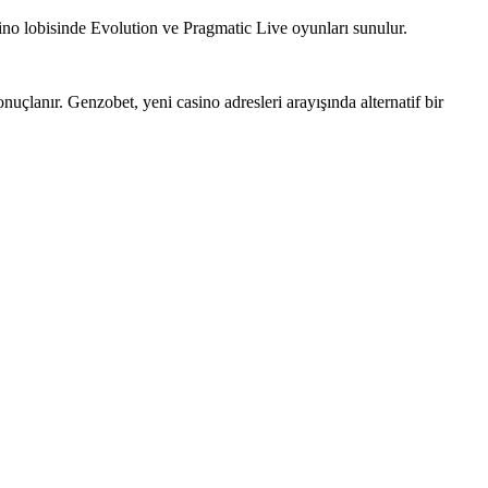
ino lobisinde Evolution ve Pragmatic Live oyunları sunulur.
.
uçlanır. Genzobet, yeni casino adresleri arayışında alternatif bir