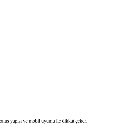
onus yapısı ve mobil uyumu ile dikkat çeker.