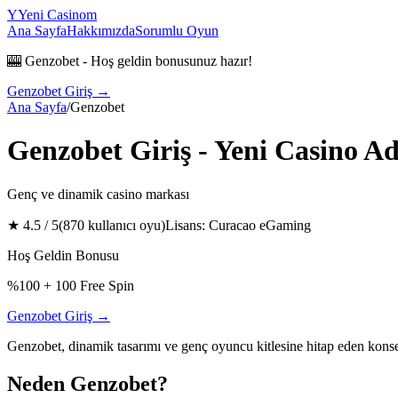
Y
Yeni Casinom
Ana Sayfa
Hakkımızda
Sorumlu Oyun
🎰
Genzobet
- Hoş geldin bonusunuz hazır!
Genzobet
Giriş →
Ana Sayfa
/
Genzobet
Genzobet
Giriş - Yeni Casino Ad
Genç ve dinamik casino markası
★
4.5
/ 5
(
870
kullanıcı oyu)
Lisans:
Curacao eGaming
Hoş Geldin Bonusu
%100 + 100 Free Spin
Genzobet
Giriş →
Genzobet, dinamik tasarımı ve genç oyuncu kitlesine hitap eden konse
Neden
Genzobet
?