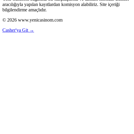
aracılığıyla yapılan kayıtlardan komisyon alabiliriz. Site içeriği
bilgilendirme amaçlıdır.
©
2026
www.yenicasinom.com
Casher
'ya Git →