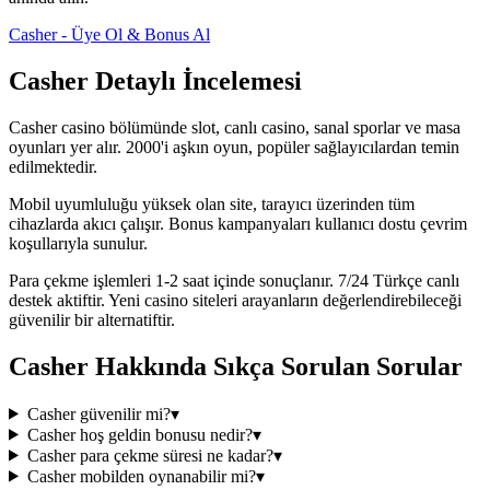
Casher
- Üye Ol & Bonus Al
Casher
Detaylı İncelemesi
Casher casino bölümünde slot, canlı casino, sanal sporlar ve masa
oyunları yer alır. 2000'i aşkın oyun, popüler sağlayıcılardan temin
edilmektedir.
Mobil uyumluluğu yüksek olan site, tarayıcı üzerinden tüm
cihazlarda akıcı çalışır. Bonus kampanyaları kullanıcı dostu çevrim
koşullarıyla sunulur.
Para çekme işlemleri 1-2 saat içinde sonuçlanır. 7/24 Türkçe canlı
destek aktiftir. Yeni casino siteleri arayanların değerlendirebileceği
güvenilir bir alternatiftir.
Casher
Hakkında Sıkça Sorulan Sorular
Casher güvenilir mi?
▾
Casher hoş geldin bonusu nedir?
▾
Casher para çekme süresi ne kadar?
▾
Casher mobilden oynanabilir mi?
▾