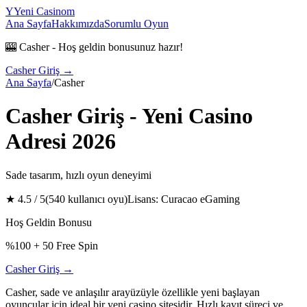
Y
Yeni Casinom
Ana Sayfa
Hakkımızda
Sorumlu Oyun
🎰
Casher
- Hoş geldin bonusunuz hazır!
Casher
Giriş →
Ana Sayfa
/
Casher
Casher
Giriş - Yeni Casino
Adresi 2026
Sade tasarım, hızlı oyun deneyimi
★
4.5
/ 5
(
540
kullanıcı oyu)
Lisans:
Curacao eGaming
Hoş Geldin Bonusu
%100 + 50 Free Spin
Casher
Giriş →
Casher, sade ve anlaşılır arayüzüyle özellikle yeni başlayan
oyuncular için ideal bir yeni casino sitesidir. Hızlı kayıt süreci ve